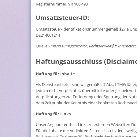
Registernummer: VR 160 493
Umsatzsteuer-ID:
Umsatzsteuer-Identifikationsnummer gemäß §27 a Ums
DE214001214
Quelle:
Impressumsgenerator, Rechtsanwalt für Internetrec
Haftungsausschluss (Disclaim
Haftung für Inhalte
Als Diensteanbieter sind wir gemäß § 7 Abs.1 TMG für ei
jedoch nicht verpflichtet, übermittelte oder gespeiche
Verpflichtungen zur Entfernung oder Sperrung der Nutz
dem Zeitpunkt der Kenntnis einer konkreten Rechtsver
Haftung für Links
Unser Angebot enthält Links zu externen Webseiten Drit
Für die Inhalte der verlinkten Seiten ist stets der jewe
Rechtsverstöße überprüft. Rechtswidrige Inhalte waren 