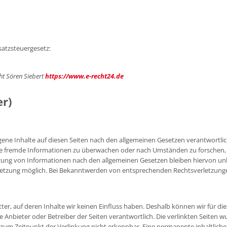
atzsteuergesetz:
ht Sören Siebert
https://www.e-recht24.de
er)
gene Inhalte auf diesen Seiten nach den allgemeinen Gesetzen verantwortlich
rte fremde Informationen zu überwachen oder nach Umständen zu forschen, di
ung von Informationen nach den allgemeinen Gesetzen bleiben hiervon unber
letzung möglich. Bei Bekanntwerden von entsprechenden Rechtsverletzung
ter, auf deren Inhalte wir keinen Einfluss haben. Deshalb können wir für 
ilige Anbieter oder Betreiber der Seiten verantwortlich. Die verlinkten Seite
zum Zeitpunkt der Verlinkung nicht erkennbar. Eine permanente inhaltliche K